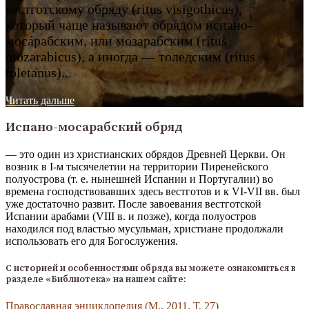
вестготскому обряду (ritus visigothicus),
который чаще называют обрядом испано-
мосáрабским, или мозарабским (ritus
mozarabicus), а иногда — толедским (ritus
toletanus)...
Читать дальше
Испано-мосарабский обряд
— это один из христианских обрядов Древней Церкви. Он ​
возник в I-м тысячелетии на территории Пиренейского
полуострова (т. е. нынешней Испании и Португалии) во
времена господствовавших здесь вестготов и к VI-VII вв. был
уже достаточно развит. После завоевания вестготской
Испании арабами (VIII в. и позже), когда полуостров
находился под властью мусульман, христиане продолжали
использовать его для Богослужения.
С историей и особенностями обряда вы можете ознакомиться в
разделе «Библиотека» на нашем сайте:
Православная ​энциклопедия (М., 2011. Т. 27)