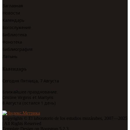
Заглавная
Новости
Календарь
Богослужение
Библиотека
Фонотека
Библиография
Латынь
Календарь
Сегодня Пятница, 7 Августа
Ближайшее празднование:
Cristine Virginis et Martyris
8 Августа (остался 1 день)
Copyrights © El laboratorio de los estudios mozárabes, 2007—2025
| All Rights Reserved
Template Design on Bootstrap 5.2.3