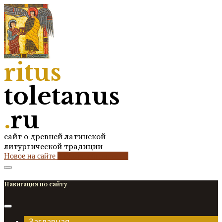
ritus
toletanus
.
ru
сайт о древней латинской
литургической традиции
Новое на сайте
2
кол-во обновлений
Навигация по сайту
Заглавная