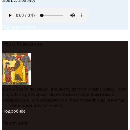
Кбит/с, 1.08 Mb)
Все аудиозаписи
[ritus] Toletanus.ru
Данный сайт посвящен древнему вестготскому обряду (ritus
visigothicus), который чаще называют обрядом испано-
мосáрабским, или мозарабским (ritus mozarabicus), а иногда
— толедским (ritus toletanus)...
Подробнее
Навигация