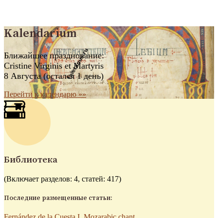
Kalendarium
Ближайшее празднование:
Cristine Virginis et Martyris
8 Августа (остался 1 день)
Перейти к календарю »»
Библиотека
(Включает разделов: 4, статей: 417)
Последние размещенные статьи:
Fernández de la Cuesta I. Mozarabic chant