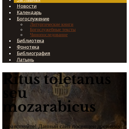
Новости
Календарь
Богослужение
Литургические книги
Богослужебные тексты
Чинопоследование
Библиотека
Фонотека
Библиография
Латынь
Ritus toletanus
seu
mozarabicus
Здравствуйте! Данный сайт посвящен древнему