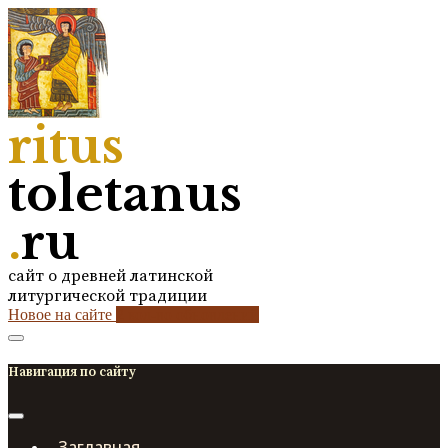
ritus
toletanus
.
ru
сайт о древней латинской
литургической традиции
Новое на сайте
2
кол-во обновлений
Навигация по сайту
Заглавная