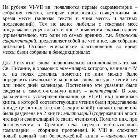
На рубеже VI-VII вв. появляются первые сакраментарии –
собрания текстов, которые произносятся священником во
время мессы (включая тексты и чина мессы, и частных
последований). Тем не менее либеллы с текстами месс
продолжали существовать и после появления сакраментариев
(примечательно, что один из самых древних, т.н.
Веронский
сакраментарий
, представляет собой не что иное, как собрание
либеллов). Особые епископские благословения во время
мессы были собраны в бенедикционалах.
Для Литургии слова первоначально использовалось только
Св. Писание, в храмовых экземплярах которого, начиная с IV
в., на полях делались пометки; по ним можно было
определить начальные и конечные слова литург. чтений тех
или иных дней календаря. Постепенно эти указания были
сведены в самостоятельную книгу –
капитулярий.
В ходе
дальнейшего усовершенствования (в VI-VII вв.) появилась
книга, в которой соответствующие чтения были представлены
в виде целостных текстов (лекционарий); однако вскоре она
была разделена на 2 книги:
эпистолярий
(содержавший апост.
чтения) и евангелиарий (с еванг. чтениями). Помимо них, при
богослужения в Средние века нередко использовались
гомилиарии – сборники проповедей. К VIII в. сложился
новый важный тип богослужебной книги –
чиновник
(лат.