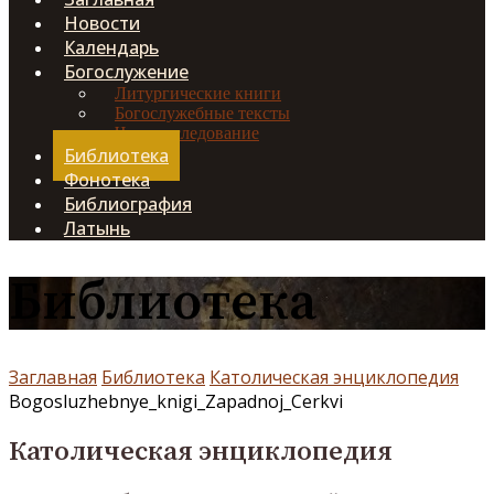
Новости
Календарь
Богослужение
Литургические книги
Богослужебные тексты
Чинопоследование
Библиотека
Фонотека
Библиография
Латынь
Библиотека
Заглавная
Библиотека
Католическая энциклопедия
Bogosluzhebnye_knigi_Zapadnoj_Cerkvi
Католическая энциклопедия