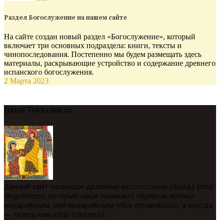
Раздел Богослужение на нашем сайте
На сайте создан новый раздел «Богослужение», который
включает три основных подраздела: книги, тексты и
чинопоследования. Постепенно мы будем размещать здесь
материалы, раскрывающие устройство и содержание древнего
испанского богослужения.
2 Марта 2023
[ritus] Toletanus.ru
Данный сайт посвящен древнему вестготскому обряду (ritus
visigothicus), который чаще называют обрядом испано-
мосáрабским, или мозарабским (ritus mozarabicus), а иногда
— толедским (ritus toletanus)...