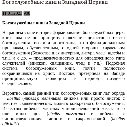
Богослужебные книги Западной Церкви
11.01.2023
908
Богослужебные книги Западной Церкви
На раннем этапе история формирования богослужебных церк.
книг шла не по принципу включения целостного текста
богослужения того или иного типа, а по функциональным
признакам, обусловленным, с одной стороны, характером
богослужения (Божественная литургия, литург. часы,
требы
и
т.п.), а с др. – предназначенностью для определенного типа
служителей (епископ, священник, чтец и т.д.). Подобная
система богослужебных книг, почти полностью
сохранившаяся на христ. Востоке, претерпела на Западе
принципиальную эволюцию в период позднего
Средневековья.
Вероятно, самый ранний тип богослужебных книг лат. обряда
–
libellus
(
либелл
): маленькая книжка или просто листок с
текстом священнических молитв конкретного богослужения.
Известны либеллы частных чинопоследований мессы того
или иного дня (
libellis missarum
) и либеллы с
чинопоследованиям таинств и сакраменталий (
libellus
officialis
).