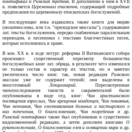
понтификал
и
Римский требник
. В дополнение к ним в XVII
в. появляется
Церемониал епископов
, содержащий подробные
предписания по церемониалу епископских богослужений.
В последующие века издавались также книги для мирян
(
молитвословы
, или т.н. "приходские миссалы"), содержавшие
лат. тексты богослужения, нередко снабженные параллельным
переводом, и песенники с текстами благочестивых песен,
которые исполнялись в храме.
В кон. XX в. в ходе литург. реформы II Ватиканского собора
произошел существенный пересмотр большинства
богослужебных книг лат. обряда, в результате чего изменился
не только состав и характер их текстов, но и заметно
увеличилось число книг. так, новая редакция
Римского
миссала
уже не содержит чтений; они выделены в
многотомный
Лекционарий
. Пересмотренные
чинопоследования таинств и сакраменталий были
опубликованы в виде отд. книг:
Чин христианского
посвящения взрослых, Чин крещения младенцев, Чин покаяния,
Чин венчания, Чин елеопомазания больных и пастырского о
них попечения, О благословениях, Чин погребения
и др.
Римский понтификал
также был опубликован в существенно
видоизмененной редакции, а затем дополнен книгами
О
рукоположениях, О благословении елея и освящении мира
и др.