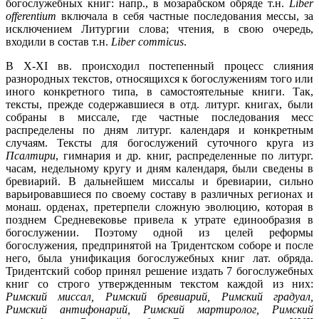
богослужебных книг: напр., в мозарабском обряде т.н.
Liber
offerentium
включала в себя частные последования мессы, за
исключением Литургии слова; чтения, в свою очередь,
входили в состав т.н.
Liber commicus
.
В X-XI вв. происходил постепенный процесс слияния
разнородных текстов, относящихся к богослужениям того или
иного конкретного типа, в самостоятельные книги. Так,
тексты, прежде содержавшиеся в отд. литург. книгах, были
собраны в миссале, где частные последования месс
распределены по дням литург. календаря и конкретным
случаям. Тексты для богослужений суточного круга из
Псалтири
, гимнария и др. книг, распределенные по литург.
часам, недельному кругу и дням календаря, были сведены в
бревиарий. В дальнейшем миссалы и бревиарии, сильно
варьировавшиеся по своему составу в различных регионах и
монаш. орденах, претерпели сложную эволюцию, которая в
позднем Средневековье привела к утрате единообразия в
богослужении. Поэтому одной из целей реформы
богослужения, предпринятой на Тридентском соборе и после
него, была унификация богослужебных книг лат. обряда.
Тридентский собор принял решение издать 7 богослужебных
книг со строго утвержденным текстом каждой из них:
Римский миссал, Римский бревиарий, Римский градуал,
Римский антифонарий, Римский мартиролог, Римский