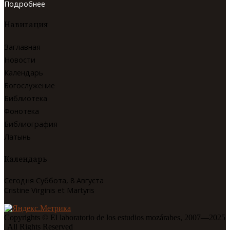
Подробнее
Навигация
Заглавная
Новости
Календарь
Богослужение
Библиотека
Фонотека
Библиография
Латынь
Календарь
Сегодня Суббота, 8 Августа
Cristine Virginis et Martyris
Copyrights © El laboratorio de los estudios mozárabes, 2007—2025
| All Rights Reserved