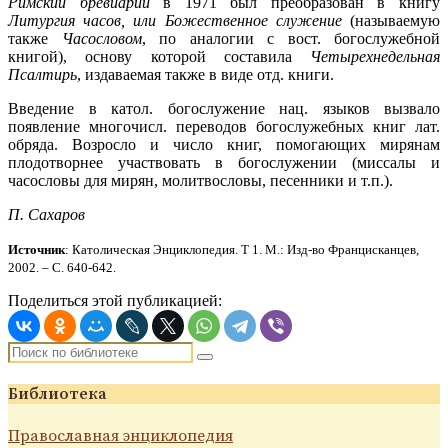
Римский бревиарий
в 1971 был преобразован в книгу
Литургия часов, или Божественное служение
(называемую
также
Часословом
, по аналогии с вост. богослужебной
книгой), основу которой составила
Четырехнедельная
Псалтирь
, издаваемая также в виде отд. книги.
Введение в катол. богослужение нац. языков вызвало
появление многочисл. переводов богослужебных книг лат.
обряда. Возросло и число книг, помогающих мирянам
плодотворнее участвовать в богослужении (миссалы и
часословы для мирян, молитвословы, песенники и т.п.).
П. Сахаров
Источник
: Католическая Энциклопедия. Т 1. М.: Изд-во Францисканцев,
2002. – С. 640-642.
Поделиться этой публикацией:
Библиотека
Православная энциклопедия