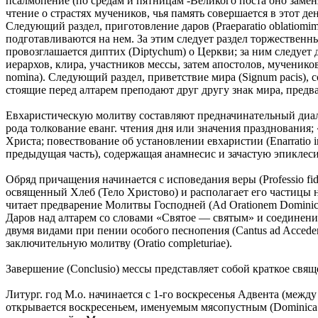
псалмопение (по средам и пятницам -Великого поста оно заме
чтение о страстях мучеников, чья память совершается в этот ден
Следующий раздел, приготовление даров (Praeparatio oblatiomi
подготавливаются на нем. За этим следует раздел торжественных
провозглашается диптих (Diptychum) о Церкви; за ним следует 
иерархов, клира, участников мессы, затем апостолов, мученико
nomina). Следующий раздел, приветствие мира (Signum pacis), со
стоящие перед алтарем преподают друг другу знак мира, предва
Евхаристическую молитву составляют предначинательный диалог
рода толкование еванг. чтения дня или значения празднования; 
Христа; повествование об установлении евхаристии (Enarratio i
предыдущая часть), содержащая анамнесис и зачастую эпиклеси
Обряд причащения начинается с исповедания веры (Professio fid
освященный Хлеб (Тело Христово) и располагает его частицы н
читает предварение Молитвы Господней (Ad Orationem Dominic
Даров над алтарем со словами «Святое — святым» и соединение
двумя видами при пении особого песнопения (Cantus ad Accede
заключительную молитву (Oratio completuriae).
Завершение (Conclusio) мессы представляет собой краткое свящ
Литург. год М.о. начинается с 1-го воскресенья Адвента (межд
открывается воскресеньем, именуемым мясопустным (Dominica an