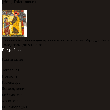
[ritus] Toletanus.ru
Данный сайт посвящен древнему вестготскому обряду (ritus v
толедским (ritus toletanus)...
Подробнее
Навигация
Заглавная
Новости
Календарь
Богослужение
Библиотека
Фонотека
Библиография