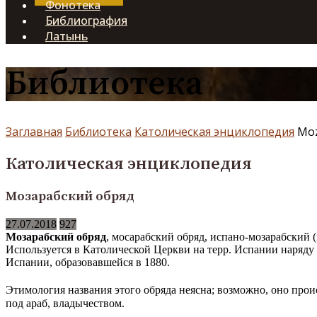
Фонотека
Библиография
Латынь
Библиотека
Заглавная
Библиотека
Католическая энциклопедия
Moz
Католическая энциклопедия
Мозарабский обряд
27.07.2018
927
Мозарабский обряд
, мосарабский обряд, испано-мозарабский (ис
Используется в Католической Церкви на терр. Испании наряду
Испании, образовавшейся в 1880.
Этимология названия этого обряда неясна; возможно, оно прои
под араб, владычеством.