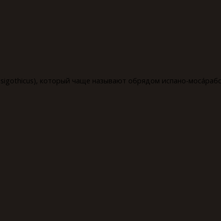
isigothicus), который чаще называют обрядом испано-мосáрабск