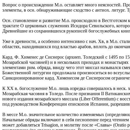
Вопрос о происхождении М.о. оставляет много неясностей. Про
элементы, в осн. обнаруживающие сходство с антиох. литург. 
Осн. становление и развитие М.о. происходило в Вестготском к
трактате О церковных служениях Исидора Севильского, которог
Древнейшие из сохранившихся рукописей богослужебных книг д
Уже в древности, а особенно интенсивно с нач. Хв, в М.о. ст
областях, находившихся под властью арабов, вплоть до оконча
Кард. Ф. Хименес де Сиснерос (архиеп. Толедский с 1495 по 15
Мозарабской часовней) и в нескольких приходах и монастырях И
элементами рим. обряда, ввиду чего этот миссал назывался смеш
Божественной литургии продолжала произноситься во всеуслы
Санкционированное кард. Хименесом де Сиснеросом ограничен
К XX в. богослужение М.о. лишь изредка совершалось в неск. 
Мозарабская часовня в Толедо. После признания II Ватиканск
нового издания мозарабского миссала (Liber Offerentium) с во
под руководством Конференции епископов Испании, разрешивш
В мессе М.о. значительное количество изменяемых (определяю
Начальные обряды включают в себя песнопение перед чтением 
может добавляться Trisagion, и молитву после «Славы» (Oratio 