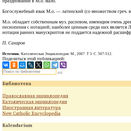
празднований в М.о. мало.
Богослужебный язык М.о. — латинский (со множеством греч. в
М.о. обладает собственным муз. распевом, имеющим очень древ
песнопения с нотацией; наиболее ценным среди них является 
нотация ранних манускриптов не поддается надежной расшифр
П. Сахаров
Источник
: Католическая Энциклопедия. М., 2007.
Т 3. С. 507-5
12.
Поделиться этой публикацией:
Библиотека
Православная энциклопедия
Католическая энциклопедия
Иностранная литература
New Catholic Encyclopedia
Kalendarium