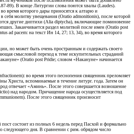
 честь мучеников после псалмопения может быть добавлено
7.87-89). В конце Литургии слова поются хвалы (Laudes).
, во время которого дары приносятся к алтарю и
в себя молитву увещевания (Oratio admonitionis), после которой
шаются другие диптихи (Alia diptycha), включающие поминовение
пших. Заканчивается раздел молитвой после имен (Oratio post
s ad расеm: на текст Ин 14, 27; 13, 34), во время которого
ации, но может быть очень пространным и содержать своего
создающая смысловой переход к теме искупительных страданий
акануне» (Oratio post Pridie; словом «Накануне» начинается
onfractionem): во время этого песнопения священник преломляет
йны Христа, вспоминаемые в течение литург. года. Затем он
арод отвечает «Аминь». После этого совершается возношение
ctio) над народом. Причащение народа осуществляется под
Communionem). После этого священник произносит
ий пост состоит из полных 6 недель перед Пасхой и формально
со следующего дня. В сравнении с рим. обрядом число