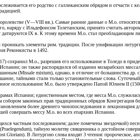
слеживается его родство с галликанским обрядом и отчасти с ке
Традицией.
оролевстве (V—VIII вв.). Самые ранние данные о М.о. относятся 
о, наряду с Ильдефонсом Толетанским, принято считать автором
атируются IX в. К этому времени М.о. стал преобладающим лит
али проникать элементы рим. традиции. После унификации литур
ния Реконкисты в 1492.
17) сохранил М.о., разрешив его использование в Толедо в прид
спании; он также распорядился об издании мозарабских миссала 
анным (Missale mixtum), однако, в отличие от большинства др. с
шание, тайными стали только установительные слова. Суточный
ное использование М.о. было утверждено Папой Юлием II (150
храмах Испании; единственным местом, где месса М.о. служилась
им собором законных прав традиционных обрядов Конгрегация бо
сстановлением более древнего чинопоследования и лекционария дл
ей совершать мессу М.о. во всех епархиях Испании.
щихся частным последованием; далее помечены звездочкой) пес
(Praelegendum), тайную молитву священника о достойном соверш
post Gloriam). В Литургию слова входят 3 чтения: пророческое, а