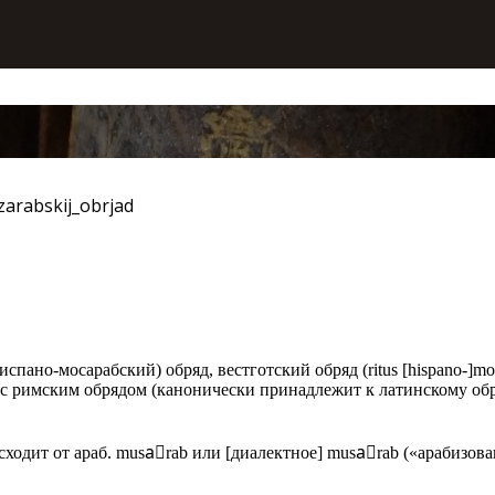
arabskij_obrjad
пано-мосарабский) обряд, вестготский обряд (ritus [hispano-]moza
 с римским обрядом (канонически принадлежит к латинскому об
сходит от араб. musaٔrab или [диалектное] musaٔrab («арабизо