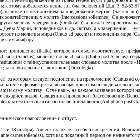
няется пением фрагментов из Плача Иеремии). В празднования в
ь; к этому добавляется пение т.н. благословений (Дан 3, 52-53.5
m), начинается песнопением на предложение жертвы (Sacrificium)
 ходатайственных молитв (Intercessions sollemnes). Он включает 
другая молитва увещевания (Oratio alia), а после нее провозгла
в, Девы Марии, исповедников и др. святых, а в завершение — усо
стоит из молитвы мира (Oratio ad расеm) и песнопения мира (Cantu
ряя им анафору.
; приношение (Illatio), которое по смыслу соответствует преф
«Свят» (Sanctus); молитва после «Свят» (Oratio post Sanctus), 
nstitutionis) с тайноустановительными словами; молитва после «Н
с; заключительное славословие (Doxologia).
ei), за которым следует песнопение на преломление (Cantus ad c
а патене в форме креста, возвещая при этом последовательно та
am) и саму молитву «Отче наш», на каждое воззвание которой н
 евхарист. видов. Священник произносит благословение (Benedi
ntes), затем поется антифон после причащения (Antiphona post 
енническое благословение и отпуст.
у 12 и 18 ноября). Адвент включает в себя 6 воскресений. Велик
te carnes tollendas), хотя как покаянный период он начинается 