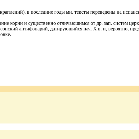
краплений), в последние годы мн. тексты переведены на испанс
ние корни и существенно отличающимся от др. зап. систем церк
Леонский антифонарий, датирующийся нач. X в. и, вероятно, пр
овке.