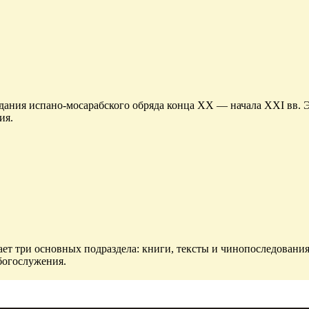
ания испано-мосарабского обряда конца XX — начала XXI вв. Э
ия.
ет три основных подраздела: книги, тексты и чинопоследования
богослужения.