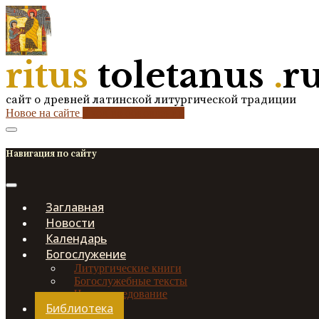
ritus
toletanus
.
r
сайт о древней латинской литургической традиции
Новое на сайте
2
кол-во обновлений
Навигация по сайту
Заглавная
Новости
Календарь
Богослужение
Литургические книги
Богослужебные тексты
Чинопоследование
Библиотека