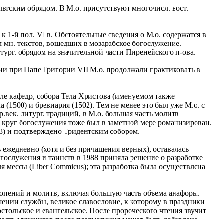
льтским обрядом. В М.о. присутствуют многочисл. вост.
к 1-й пол. VI в. Обстоятельные сведения о М.о. содержатся в
 мн. текстов, вошедших в мозарабское богослужение.
ург. обрядом на значительной части Пиренейского п-ова.
гии при Папе Григории VII М.о. продолжали практиковать в
еле кафедр, собора Тела Христова (именуемом также
(1500) и бревиария (1502). Тем не менее это был уже М.о. с
р.век. литург. традиций, в М.о. большая часть молитв
 круг богослужения тоже был в заметной мере романизирован.
8) и подтверждено Тридентским собором.
 ежедневно (хотя и без причащения верных), оставалась
гослужения и таинств в 1988 приняла решение о разработке
я мессы (Liber Commicus); эта разработка была осуществлена
нопений и молитв, включая большую часть объема анафоры.
ении службы, великое славословие, к которому в праздники
постольское и евангельское. После пророческого чтения звучит