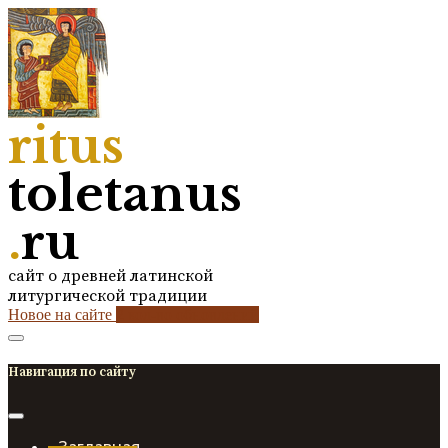
ritus
toletanus
.
ru
сайт о древней латинской
литургической традиции
Новое на сайте
2
кол-во обновлений
Навигация по сайту
Заглавная