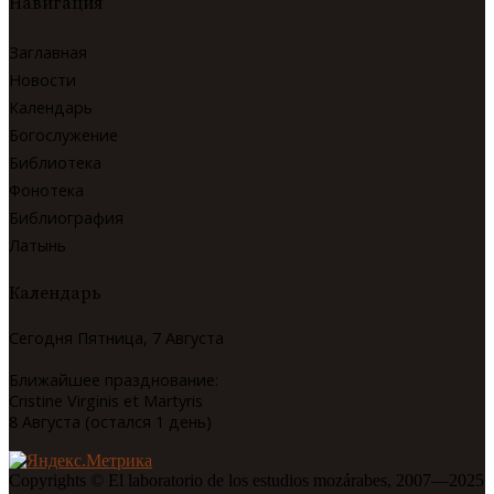
Навигация
Заглавная
Новости
Календарь
Богослужение
Библиотека
Фонотека
Библиография
Латынь
Календарь
Сегодня Пятница, 7 Августа
Ближайшее празднование:
Cristine Virginis et Martyris
8 Августа (остался 1 день)
Copyrights © El laboratorio de los estudios mozárabes, 2007—2025