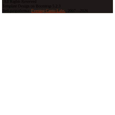
| All Rights Reserved
Template Design on Bootstrap 5.2.3
Веб-разработка:
Evening Canto Labs.
, 2007—2026