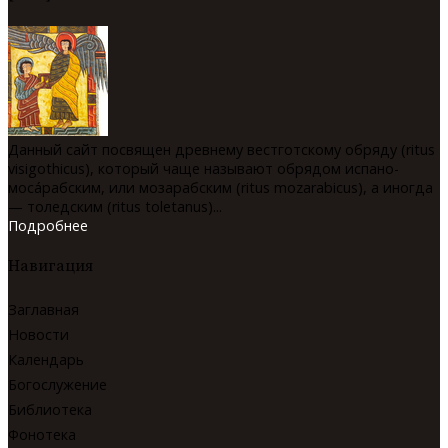
Данный сайт посвящен древнему вестготскому обряду (ritus
visigothicus), который чаще называют обрядом испано-
мосáрабским, или мозарабским (ritus mozarabicus), а иногда
— толедским (ritus toletanus)...
Подробнее
Навигация
Заглавная
Новости
Календарь
Богослужение
Библиотека
Фонотека