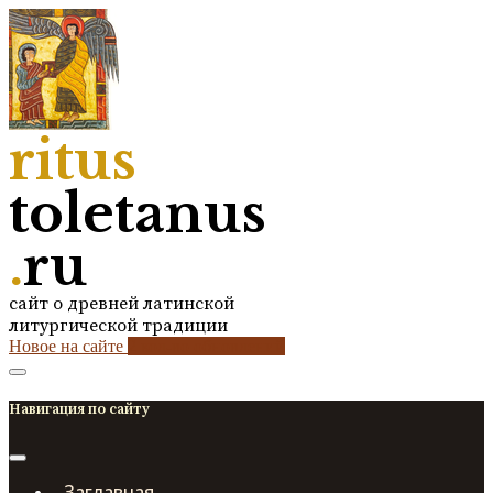
ritus
toletanus
.
ru
сайт о древней латинской
литургической традиции
Новое на сайте
2
кол-во обновлений
Навигация по сайту
Заглавная