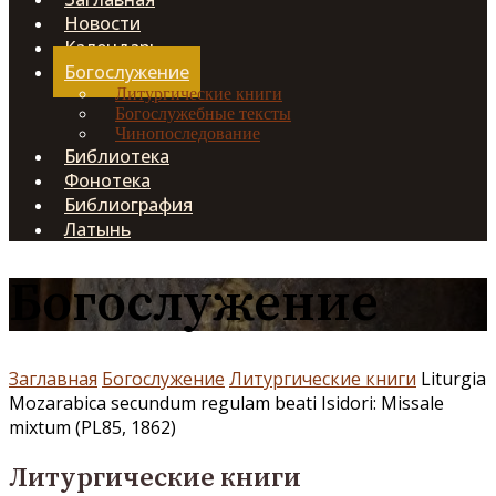
Новости
Календарь
Богослужение
Литургические книги
Богослужебные тексты
Чинопоследование
Библиотека
Фонотека
Библиография
Латынь
Богослужение
Заглавная
Богослужение
Литургические книги
Liturgia
Mozarabica secundum regulam beati Isidori: Missale
mixtum (PL85, 1862)
Литургические книги