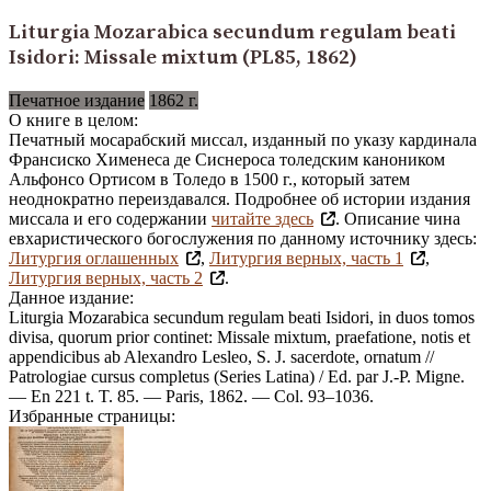
Liturgia Mozarabica secundum regulam beati
Isidori: Missale mixtum (PL85, 1862)
Печатное издание
1862 г.
О книге в целом:
Печатный мосарабский миссал, изданный по указу кардинала
Франсиско Хименеса де Сиснероса толедским каноником
Альфонсо Ортисом в Толедо в 1500 г., который затем
неоднократно переиздавался. Подробнее об истории издания
миссала и его содержании
читайте здесь
. Описание чина
евхаристического богослужения по данному источнику здесь:
Литургия оглашенных
,
Литургия верных, часть 1
,
Литургия верных, часть 2
.
Данное издание:
Liturgia Mozarabica secundum regulam beati Isidori, in duos tomos
divisa, quorum prior continet: Missale mixtum, praefatione, notis et
appendicibus ab Alexandro Lesleo, S. J. sacerdote, ornatum //
Patrologiae cursus completus (Series Latina) / Ed. par J.-P. Migne.
— En 221 t. T. 85. — Paris, 1862. — Col. 93–1036.
Избранные страницы: