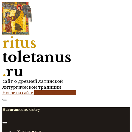
ritus
toletanus
.
ru
сайт о древней латинской
литургической традиции
Новое на сайте
2
кол-во обновлений
Навигация по сайту
Заглавная