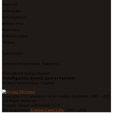
Новости
Календарь
Богослужение
Библиотека
Фонотека
Библиография
Латынь
Календарь
Сегодня Воскресенье, 9 Августа
Ближайшее празднование:
Transfiguratio Domini; Justi et Pastoris
19 Августа (осталось 10 дней)
Copyrights © El laboratorio de los estudios mozárabes, 2007—2025
| All Rights Reserved
Template Design on Bootstrap 5.2.3
Веб-разработка:
Evening Canto Labs.
, 2007—2026