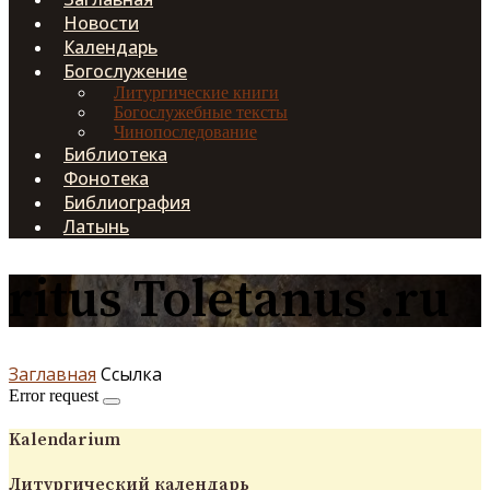
Новости
Календарь
Богослужение
Литургические книги
Богослужебные тексты
Чинопоследование
Библиотека
Фонотека
Библиография
Латынь
ritus Toletanus .ru
Заглавная
Ссылка
Error request
Kalendarium
Литургический календарь