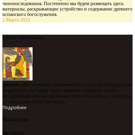
чинопоследования. Постепенно мы будем размещать здесь
материалы, раскрывающие устройство и содержание древнего
испанского богослужения.
2 Марта 2023
[ritus] Toletanus.ru
Данный сайт посвящен древнему вестготскому обряду (ritus
visigothicus), который чаще называют обрядом испано-
мосáрабским, или мозарабским (ritus mozarabicus), а иногда
— толедским (ritus toletanus)...
Подробнее
Навигация
Заглавная